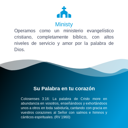
Ministy
Operamos como un ministerio evangelístico
cristiano, completamente bíblico, con altos
niveles de servicio y amor por la palabra de
Dios.
Su Palabra en tu corazón​
Colosenses 3:16:
La palabra de Cristo more en
abundancia en vosotros, enseñándoos y exhortándoos
unos a otros en toda sabiduría, cantando con gracia en
vuestros corazones al Señor con salmos e himnos y
cánticos espirituales. (RV 1960)