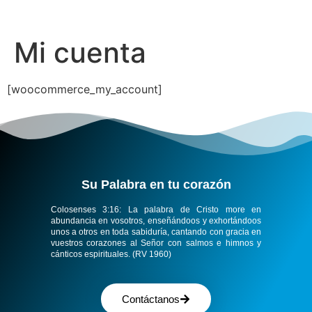
Mi cuenta
[woocommerce_my_account]
Su Palabra en tu corazón​
Colosenses 3:16:
La palabra de Cristo more en
abundancia en vosotros, enseñándoos y exhortándoos
unos a otros en toda sabiduría, cantando con gracia en
vuestros corazones al Señor con salmos e himnos y
cánticos espirituales. (RV 1960)
Contáctanos