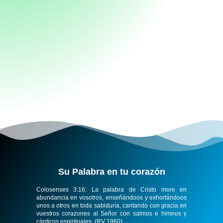
Su Palabra en tu corazón​
Colosenses 3:16:
La palabra de Cristo more en
abundancia en vosotros, enseñándoos y exhortándoos
unos a otros en toda sabiduría, cantando con gracia en
vuestros corazones al Señor con salmos e himnos y
cánticos espirituales. (RV 1960)